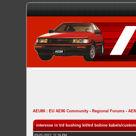
AEU86 : EU AE86 Community
-
Regional Forums
-
AE8
interesse in trd bushing kit/trd bobine kabels/custom
03-01-2012, 11:16 PM