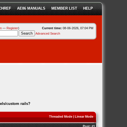
CHREF
AE86 MANUALS
MEMBER LIST
HELP
in
—
Register
)
Current time:
08-06-2026, 07:04 PM
Advanced Search
bels/custom rails?
Threaded Mode
|
Linear Mode
Post:
#1