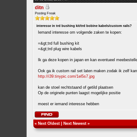
ditn
Posting Freak
interesse in trd bushing kit/trd bobine kabels/custom rails?
Iemand interesse om volgende zaken te kopen:
=&gt;trd full bushing kit
=&gt;trd plug wire kabels
Ik ga deze kopen in japan en kan eventueel meebestell
Ook ga ik custom rail set laten maken zodak ik zelf kan
http://i39.tinypic.com/1el5s7.jpg
kan de stoel rechtstaand of getild plaatsen
Op de originele punten laagst mogelijke positie
moest er iemand interesse hebben
«
Next Oldest
|
Next Newest
»