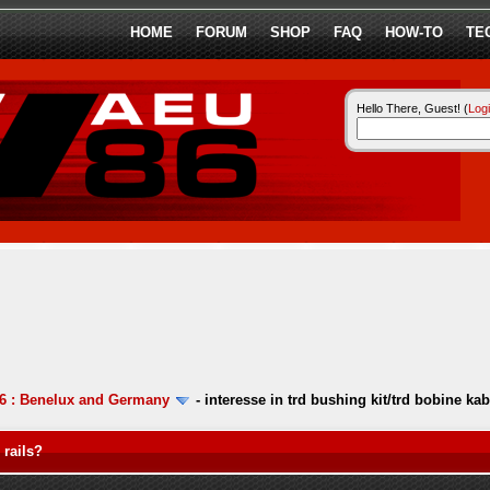
HOME
FORUM
SHOP
FAQ
HOW-TO
TE
Hello There, Guest! (
Log
6 : Benelux and Germany
-
interesse in trd bushing kit/trd bobine ka
 rails?