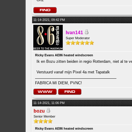
11-14-2021, 09:42 PM
Ivan141
Super Moderator
Ricky Evans AE86 heated windscreen
Ik en Bozu zitten beiden in regio Rotterdam, niet al te v
Verstuurd vanaf mijn Pixel 4a met Tapatalk
FABRICA MI DIEM, PVNC!
11-14-2021, 11:06 PM
bozu
Senior Member
Ricky Evans AE86 heated windscreen