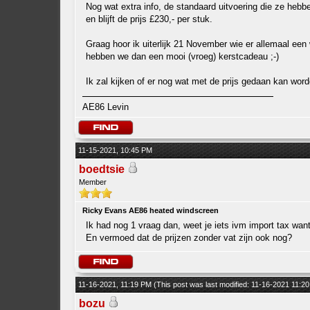
Nog wat extra info, de standaard uitvoering die ze heb
en blijft de prijs £230,- per stuk.
Graag hoor ik uiterlijk 21 November wie er allemaal een w
hebben we dan een mooi (vroeg) kerstcadeau ;-)
Ik zal kijken of er nog wat met de prijs gedaan kan word
AE86 Levin
11-15-2021, 10:45 PM
boedtsie
Member
Ricky Evans AE86 heated windscreen
Ik had nog 1 vraag dan, weet je iets ivm import tax want
En vermoed dat de prijzen zonder vat zijn ook nog?
11-16-2021, 11:19 PM
(This post was last modified: 11-16-2021 11:
bozu