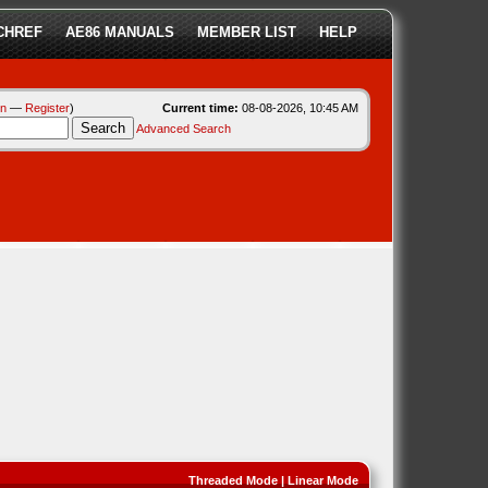
CHREF
AE86 MANUALS
MEMBER LIST
HELP
in
—
Register
)
Current time:
08-08-2026, 10:45 AM
Advanced Search
Threaded Mode
|
Linear Mode