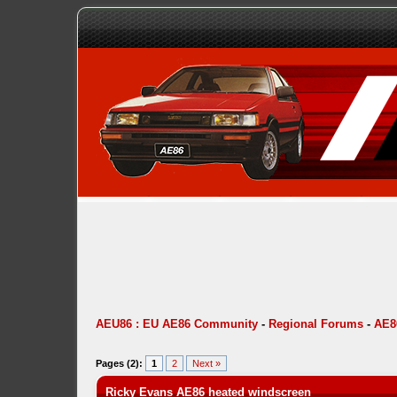
AEU86 : EU AE86 Community
-
Regional Forums
-
AE8
Pages (2):
1
2
Next »
Ricky Evans AE86 heated windscreen