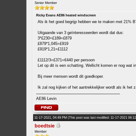
Senior Member
Ricky Evans AE86 heated windscreen
Als ik het goed begrijp hebben we te maken met 21% B
Uitgaande van 3 geïnteresseerden wordt dat dus:
3*£230+£189=£879
£879*1,045=£919
£919*1,21=£1112
£1112/3=£371=€440 per persoon
Let op dit is een schatting. Wellicht komen er nog wat i
Bij meer mensen wordt dit goedkoper.
Ik zal nog kijken of het aantrekkelijker wordt als ik het z
AE86 Levin
11-17-2021, 04:49 PM
(This post was last modified: 11-17-2021 06:
boedtsie
Member