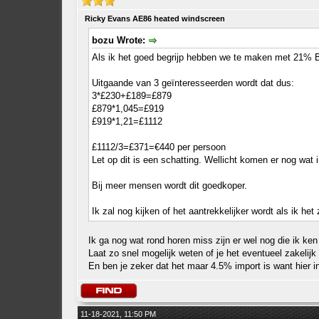
Ricky Evans AE86 heated windscreen
bozu Wrote:
Als ik het goed begrijp hebben we te maken met 21% 
Uitgaande van 3 geïnteresseerden wordt dat dus:
3*£230+£189=£879
£879*1,045=£919
£919*1,21=£1112
£1112/3=£371=€440 per persoon
Let op dit is een schatting. Wellicht komen er nog wat 
Bij meer mensen wordt dit goedkoper.
Ik zal nog kijken of het aantrekkelijker wordt als ik het 
Ik ga nog wat rond horen miss zijn er wel nog die ik ken
Laat zo snel mogelijk weten of je het eventueel zakelij
En ben je zeker dat het maar 4.5% import is want hier in
11-18-2021, 11:50 PM