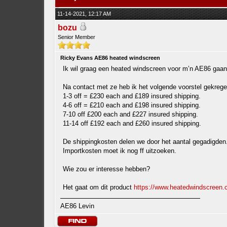
11-14-2021, 12:17 AM
bozu
Senior Member
Ricky Evans AE86 heated windscreen
Ik wil graag een heated windscreen voor m’n AE86 gaan
Na contact met ze heb ik het volgende voorstel gekrege
1-3 off = £230 each and £189 insured shipping.
4-6 off = £210 each and £198 insured shipping.
7-10 off £200 each and £227 insured shipping.
11-14 off £192 each and £260 insured shipping.
De shippingkosten delen we door het aantal gegadigden
Importkosten moet ik nog ff uitzoeken.
Wie zou er interesse hebben?
Het gaat om dit product
https://www.heatedwindscreen.c
AE86 Levin