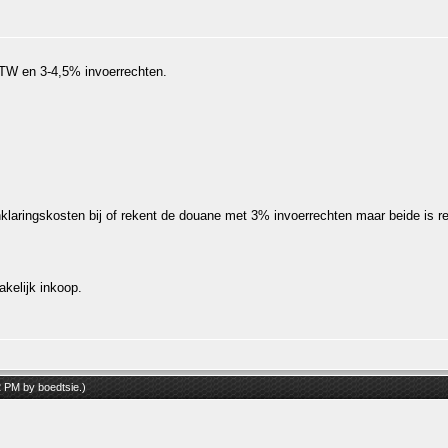
TW en 3-4,5% invoerrechten.
nklaringskosten bij of rekent de douane met 3% invoerrechten maar beide is rel
akelijk inkoop.
12 PM by
boedtsie
.)