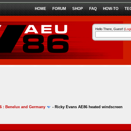
HOME
FORUM
SHOP
FAQ
HOW-TO
TE
Hello There, Guest! (
Log
6 : Benelux and Germany
-
Ricky Evans AE86 heated windscreen