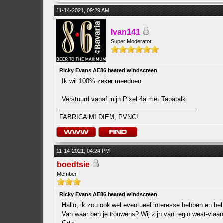
11-14-2021, 09:29 AM
Ivan141
Super Moderator
Ricky Evans AE86 heated windscreen
Ik wil 100% zeker meedoen.
Verstuurd vanaf mijn Pixel 4a met Tapatalk
FABRICA MI DIEM, PVNC!
11-14-2021, 04:24 PM
boedtsie
Member
Ricky Evans AE86 heated windscreen
Hallo, ik zou ook wel eventueel interesse hebben en he
Van waar ben je trouwens? Wij zijn van regio west-vlaa
Grtz